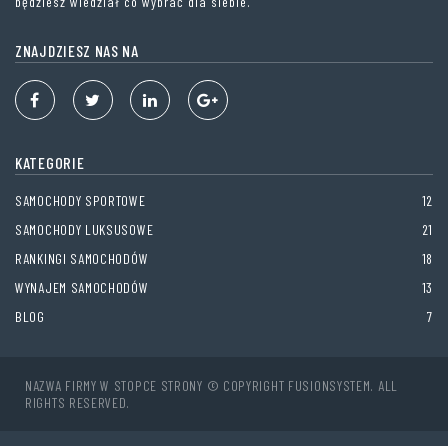
będziesz wiedział co wybrać dla siebie.
ZNAJDZIESZ NAS NA
KATEGORIE
SAMOCHODY SPORTOWE
12
SAMOCHODY LUKSUSOWE
21
RANKINGI SAMOCHODÓW
18
WYNAJEM SAMOCHODÓW
13
BLOG
7
NAZWA FIRMY W STOPCE STRONY © COPYRIGHT FUSIONSYSTEM. ALL
RIGHTS RESERVED.