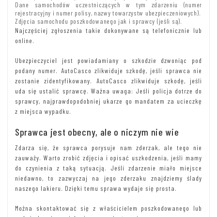
Dane samochodów uczestniczących w tym zdarzeniu (numer
rejestracyjny i numer polisy, nazwy towarzystw ubezpieczeniowych).
Zdjęcia samochodu poszkodowanego jak i sprawcy (jeśli są).
Najczęściej zgłoszenia takie dokonywane są telefonicznie lub
online.
Ubezpieczyciel jest powiadamiany o szkodzie dzwoniąc pod
podany numer. AutoCasco zlikwiduje szkodę, jeśli sprawca nie
zostanie zidentyfikowany. AutoCasco zlikwiduje szkodę, jeśli
uda się ustalić sprawcę. Ważna uwaga: Jeśli policja dotrze do
sprawcy, najprawdopodobniej ukarze go mandatem za ucieczkę
z miejsca wypadku.
Sprawca jest obecny, ale o niczym nie wie
Zdarza się, że sprawca porysuje nam zderzak, ale tego nie
zauważy. Warto zrobić zdjęcia i opisać uszkodzenia, jeśli mamy
do czynienia z taką sytuacją. Jeśli zdarzenie miało miejsce
niedawno, to zazwyczaj na jego zderzaku znajdziemy ślady
naszego lakieru. Dzięki temu sprawa wydaje się prosta.
Można skontaktować się z właścicielem poszkodowanego lub