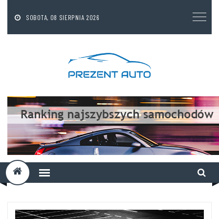
SOBOTA, 08 SIERPNIA 2026
A
D
D
T
I
T
L
E