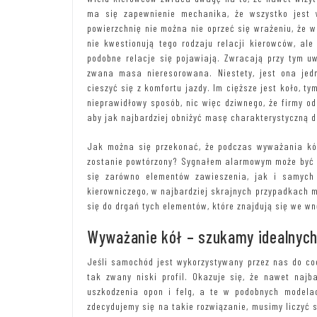
ma się zapewnienie mechanika, że wszystko jest
powierzchnię nie można nie oprzeć się wrażeniu, że wi
nie kwestionują tego rodzaju relacji kierowców, ale
podobne relacje się pojawiają. Zwracają przy tym uw
zwana masa nieresorowana. Niestety, jest ona jed
cieszyć się z komfortu jazdy. Im cięższe jest koło, 
nieprawidłowy sposób, nic więc dziwnego, że firmy 
aby jak najbardziej obniżyć masę charakterystyczną dl
Jak można się przekonać, że podczas wyważania kół 
zostanie powtórzony? Sygnałem alarmowym może być ni
się zarówno elementów zawieszenia, jak i samych 
kierowniczego, w najbardziej skrajnych przypadkach m
się do drgań tych elementów, które znajdują się we wn
Wyważanie kół – szukamy idealnych
Jeśli samochód jest wykorzystywany przez nas do co
tak zwany niski profil. Okazuje się, że nawet najb
uszkodzenia opon i felg, a te w podobnych modelac
zdecydujemy się na takie rozwiązanie, musimy liczyć 