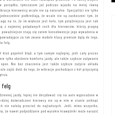
 w porządku, tymczasem już podczas wjazdu na mniej równą
bracje kierownicy wcale nie są naturalne. Specjaliści nie tylko
 jednocześnie podkreślają, że wcale nie są zaskoczeni tym, że
agę na to, że im większe jest koło, tym potężniejsza jest tak
ną z najmniej pożądanych cech dla kierowców, którzy pragną
tym poważniejsze stają się zatem konsekwencje jego wyważenia w
odpowiadające za tak zwane modele klasy premium dążą do tego,
a felg.
ktoś popełnił błąd, a tym samym najlepiej, jeśli cały proces
e tylko obniżenie komfortu jazdy, ale także szybsze zużywanie
opon. Nie bez znaczenia jest także szybsze zużycie układu
oże zajść dość do tego, że wibracje pochodzące z kół przyczynią
ętrzu.
 felg
dziennej jazdy, lepiej nie decydować się na auto wyposażone w
ardziej doświadczeni kierowcy nie są w nim w stanie uniknąć
h nie należą przecież do najtańszych. Jeśli, mimo wszystko,
się, że nawet podjeżdżanie pod wysokie krawężniki może narazić