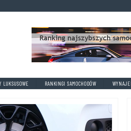
A
D
D
T
I
T
L
E
Y LUKSUSOWE
RANKINGI SAMOCHODÓW
WYNAJE