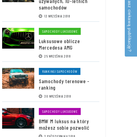
Masz ciekawą publikację?
używanych, 10-letnich
samochodów
13 WRZEŚNIA 2018
SAMOCHODY LUKSUSOWE
Luksusowe oblicze
Mercedesa AMG
25 WRZEŚNIA 2018
RANKINGI SAMOCHODÓW
Samochody terenowe -
ranking
30 WRZEŚNIA 2018
SAMOCHODY LUKSUSOWE
BMW M luksus na który
możesz sobie pozwolić
2 PAŹDZIERNIKA 2018