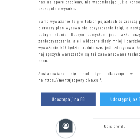
nas na spore problemy, nie wspominając już o konse
szczególnie wysoka.
Samo wyważanie felg w takich pojazdach to zresztą p
pierwszy plan wysuwa się oczyszczenie felgi, a nast
dobrym stanie. Dobrym pomysłem jest także oczy
zanieczyszczenia, ale i widoczne ślady mniej i bardzi
wyważanie kół będzie trudniejsze, jeśli zdecydowali
najlepszych warsztatów są też zaawansowane techno
opon.
Zastanawiasz się nad tym dlaczego w og
na
https://montujeopony.pl/a,cuif
.
Udostępnij na FB
Udostępnij na 
Opis profilu