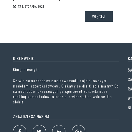
13 LISTOPADA 2021
WIĘCEJ
O SERWISIE
K
Kim jesteśmy?.
S
S
Serwis samochodowy z najnowszymi i najciekawszymi
modelami czterokołowców. Ciekawy co dla Ciebie mamy? Od
R
samochodów luksusowych po sportowe! Sprawdź nasz
ranking samochodów, a będziesz wiedział co wybrać dla
W
siebie.
B
ZNAJDZIESZ NAS NA