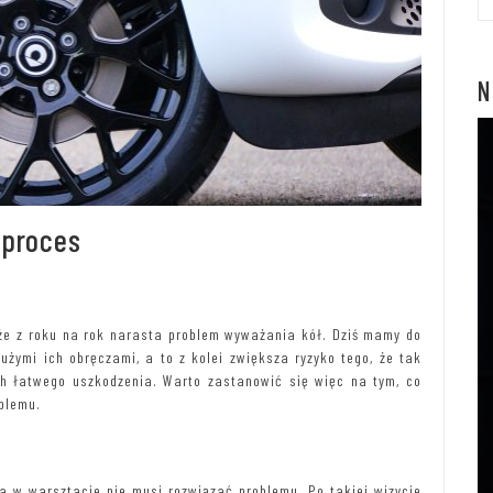
N
 proces
, że z roku na rok narasta problem wyważania kół. Dziś mamy do
 dużymi ich obręczami, a to z kolei zwiększa ryzyko tego, że tak
ich łatwego uszkodzenia. Warto zastanowić się więc na tym, co
blemu.
a w warsztacie nie musi rozwiązać problemu. Po takiej wizycie