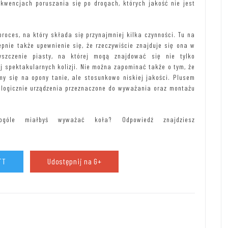
kwencjach poruszania się po drogach, których jakość nie jest
roces, na który składa się przynajmniej kilka czynności. Tu na
ępnie także upewnienie się, że rzeczywiście znajduje się ona w
szczenie piasty, na której mogą znajdować się nie tylko
ej spektakularnych kolizji. Nie można zapominać także o tym, że
śmy się na opony tanie, ale stosunkowo niskiej jakości. Plusem
logicznie urządzenia przeznaczone do wyważania oraz montażu
óle miałbyś wyważać koła? Odpowiedź znajdziesz
TT
Udostępnij na G+