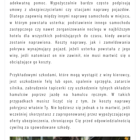
adekwatną pomoc. Wypożyczalnie bardzo często podpisują
umowy z ubezpieczycielami czy stacjami naprawy pojazdów.
Dlatego zapewnią między innymi naprawę samochodu w miejscu,
w którym powstała usterka; podstawienie innego samochodu
zastępczego czy nawet zorganizowanie noclegu w najbliższym
hotelu dla wszystkich podróżujących do czasu, kiedy awaria
zostanie naprawiona. Koszty naprawy, jak i zameldowania
pokrywa wynajmujący pojazd, jeżeli usterka powstała z jego
winy, jeśli natomiast on nie zawinił, nie musi martwić się o
obciążające go koszty.
Przykładowymi szkodami, które mogą wystąpić z winy kierowcy,
jest uszkodzenie felg lub opon, spalenie sprzęgła, zatarcie
silnika, zabrudzenie tapicerki czy uszkodzenie tylnych okładzin
hamulców poprzez jazdę na hamulcu ręcznym. W takich
przypadkach musisz liczyć się z tym, że koszty naprawy
pokryjesz właśnie Ty. Nie będziesz się jednak o to martwić, jeśli
wcześniej skorzystasz z zaproponowanej przez wypożyczającego
oferty ubezpieczenia, chroniącego Cię przed odpowiedzialnością
cywilną za spowodowane szkody.