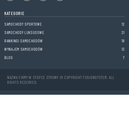
KATEGORIE
SAMOCHODY SPORTOWE
12
SAMOCHODY LUKSUSOWE
21
RANKINGI SAMOCHODÓW
18
WYNAJEM SAMOCHODÓW
13
BLOG
7
NAZWA FIRMY W STOPCE STRONY © COPYRIGHT FUSIONSYSTEM. ALL
RIGHTS RESERVED.