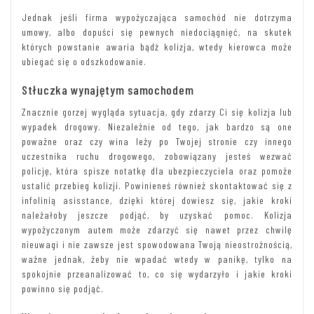
Jednak jeśli firma wypożyczająca samochód nie dotrzyma
umowy, albo dopuści się pewnych niedociągnięć, na skutek
których powstanie awaria bądź kolizja, wtedy kierowca może
ubiegać się o odszkodowanie.
Stłuczka wynajętym samochodem
Znacznie gorzej wygląda sytuacja, gdy zdarzy Ci się kolizja lub
wypadek drogowy. Niezależnie od tego, jak bardzo są one
poważne oraz czy wina leży po Twojej stronie czy innego
uczestnika ruchu drogowego, zobowiązany jesteś wezwać
policję, która spisze notatkę dla ubezpieczyciela oraz pomoże
ustalić przebieg kolizji. Powinieneś również skontaktować się z
infolinią asisstance, dzięki której dowiesz się, jakie kroki
należałoby jeszcze podjąć, by uzyskać pomoc. Kolizja
wypożyczonym autem może zdarzyć się nawet przez chwilę
nieuwagi i nie zawsze jest spowodowana Twoją nieostrożnością,
ważne jednak, żeby nie wpadać wtedy w panikę, tylko na
spokojnie przeanalizować to, co się wydarzyło i jakie kroki
powinno się podjąć.