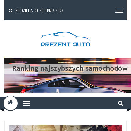
NIEDZIELA, 09 SIERPNIA 2026
A
D
D
T
I
T
L
E