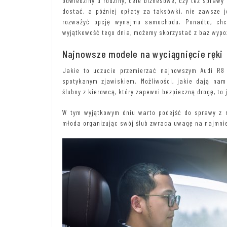
odwiedziny u rodziny, cele biznesowe, czy też spraw
dostać, a później opłaty za taksówki, nie zawsze 
rozważyć opcję wynajmu samochodu. Ponadto, chc
wyjątkowość tego dnia, możemy skorzystać z baz wypo
Najnowsze modele na wyciągnięcie ręki
Jakie to uczucie przemierzać najnowszym Audi R8
spotykanym zjawiskiem. Możliwości, jakie dają na
ślubny z kierowcą, który zapewni bezpieczną drogę, to 
W tym wyjątkowym dniu warto podejść do sprawy z r
młoda organizując swój ślub zwraca uwagę na najmniej