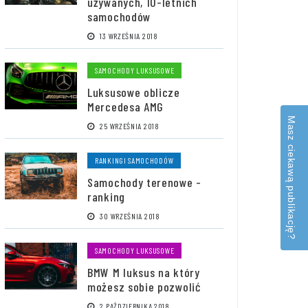
używanych, 10-letnich
samochodów
13 WRZEŚNIA 2018
SAMOCHODY LUKSUSOWE
Luksusowe oblicze
Mercedesa AMG
Masz ciekawą publikację?
25 WRZEŚNIA 2018
RANKINGI SAMOCHODÓW
Samochody terenowe -
ranking
30 WRZEŚNIA 2018
SAMOCHODY LUKSUSOWE
BMW M luksus na który
możesz sobie pozwolić
2 PAŹDZIERNIKA 2018