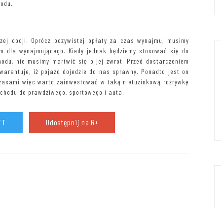
hodu.
zej opcji. Oprócz oczywistej opłaty za czas wynajmu, musimy
em dla wynajmującego. Kiedy jednak będziemy stosować się do
du, nie musimy martwić się o jej zwrot. Przed dostarczeniem
warantuje, iż pojazd dojedzie do nas sprawny. Ponadto jest on
 Czasami więc warto zainwestować w taką nietuzinkową rozrywkę
mochodu do prawdziwego, sportowego i auta.
TT
Udostępnij na G+