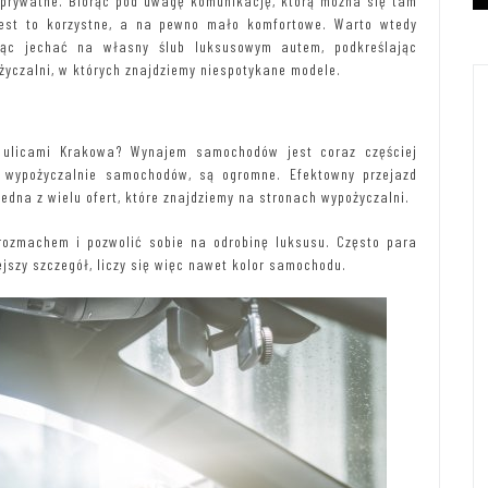
y prywatne. Biorąc pod uwagę komunikację, którą można się tam
jest to korzystne, a na pewno mało komfortowe. Warto wtedy
ąc jechać na własny ślub luksusowym autem, podkreślając
życzalni, w których znajdziemy niespotykane modele.
 ulicami Krakowa? Wynajem samochodów jest coraz częściej
m wypożyczalnie samochodów, są ogromne. Efektowny przejazd
jedna z wielu ofert, które znajdziemy na stronach wypożyczalni.
ozmachem i pozwolić sobie na odrobinę luksusu. Często para
szy szczegół, liczy się więc nawet kolor samochodu.