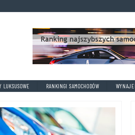
A
D
D
T
I
T
L
E
Y LUKSUSOWE
RANKINGI SAMOCHODÓW
WYNAJE