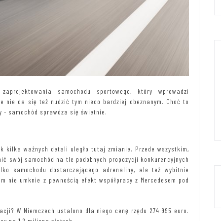
 zaprojektowania samochodu sportowego, który wprowadzi
le nie da się też nudzić tym nieco bardziej obeznanym. Choć to
y - samochód sprawdza się świetnie.
 kilka ważnych detali uległo tutaj zmianie. Przede wszystkim,
nić swój samochód na tle podobnych propozycji konkurencyjnych
lko samochodu dostarczającego adrenaliny, ale też wybitnie
m nie umknie z pewnością efekt współpracy z Mercedesem pod
zacji? W Niemczech ustalono dla niego cenę rzędu 274 995 euro.
y na 1,2 miliona złotych.