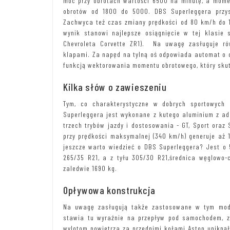
moc przy obrotach wartości 6500 na minutę, a mome
obrotów od 1800 do 5000. DBS Superleggera przy
Zachwyca też czas zmiany prędkości od 80 km/h do 16
wynik stanowi najlepsze osiągnięcie w tej klasie 
Chevroleta Corvette ZR1). Na uwagę zasługuje ró
klapami. Za napęd na tylną oś odpowiada automat o 
funkcją wektorowania momentu obrotowego, który skut
Kilka słów o zawieszeniu
Tym, co charakterystyczne w dobrych sportowych
Superleggera jest wykonane z kutego aluminium z ad
trzech trybów jazdy i dostosowania - GT, Sport oraz
przy prędkości maksymalnej (340 km/h) generuje aż 
jeszcze warto wiedzieć o DBS Superleggera? Jest o 5
265/35 R21, a z tyłu 305/30 R21,średnica węglowo
zaledwie 1690 kg.
Opływowa konstrukcja
Na uwagę zasługują także zastosowane w tym model
stawia tu wyraźnie na przepływ pod samochodem, zm
wylotom powietrza za przednimi kołami Aston uniknął 