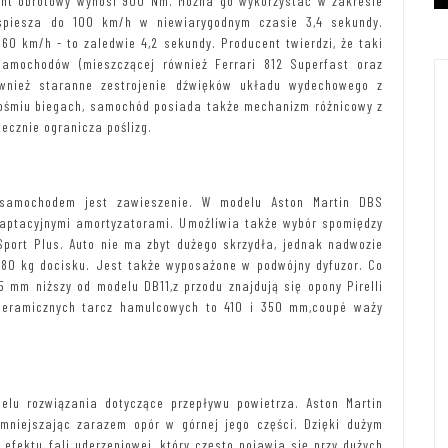
nt obrotowy wynosi 900 Nm. Można go wykorzystać w zakresie
spiesza do 100 km/h w niewiarygodnym czasie 3,4 sekundy.
0 km/h - to zaledwie 4,2 sekundy. Producent twierdzi, że taki
samochodów (mieszczącej również Ferrari 812 Superfast oraz
wnież staranne zestrojenie dźwięków układu wydechowego z
ośmiu biegach, samochód posiada także mechanizm różnicowy z
ecznie ogranicza poślizg.
 samochodem jest zawieszenie. W modelu Aston Martin DBS
aptacyjnymi amortyzatorami. Umożliwia także wybór spomiędzy
 Sport Plus. Auto nie ma zbyt dużego skrzydła, jednak nadwozie
180 kg docisku. Jest także wyposażone w podwójny dyfuzor. Co
 mm niższy od modelu DB11,z przodu znajdują się opony Pirelli
-ceramicznych tarcz hamulcowych to 410 i 350 mm,coupé waży
u rozwiązania dotyczące przepływu powietrza. Aston Martin
niejszając zarazem opór w górnej jego części. Dzięki dużym
efektu fali uderzeniowej, który często pojawia się przy dużych