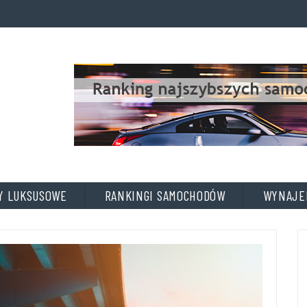
A
D
D
T
I
T
L
E
Y LUKSUSOWE
RANKINGI SAMOCHODÓW
WYNAJE