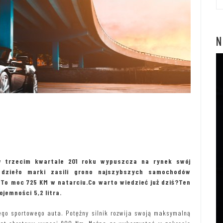
N
w trzecim kwartale 201 roku wypuszcza na rynek swój
dzieło marki zasili grono najszybszych samochodów
o moc 725 KM w natarciu.Co warto wiedzieć już dziś?Ten
jemności 5,2 litra.
dego sportowego auta. Potężny silnik rozwija swoją maksymalną