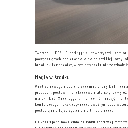
Tworzeniu DBS Superleggera towarzyszył zamiar
początkujących pasjonatów w świat szybkiej jazdy, a
brzmi jak kompromisy, w tym przypadku nie zaszkodził
Magia w środku
Wnętrze nowego modelu przypomina znany DB11, jednak
producent postawił na luksusowe materiały, by wyróż
marek. DBS Superleggera ma pełnić funkcję nie ty
komfortowego i ekskluzywnego. Uważnym obserwatoro
postacią interfejsu systemu multimedialnego.
Ile kosztuje to nowe cudo na rynku sportowej motory
Dla polskich pasjonatów oznacza to wydatek opiewając