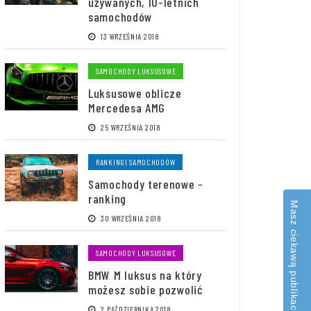
używanych, 10-letnich
samochodów
13 WRZEŚNIA 2018
SAMOCHODY LUKSUSOWE
Luksusowe oblicze
Mercedesa AMG
25 WRZEŚNIA 2018
RANKINGI SAMOCHODÓW
Samochody terenowe -
ranking
Masz ciekawą publikację?
30 WRZEŚNIA 2018
SAMOCHODY LUKSUSOWE
BMW M luksus na który
możesz sobie pozwolić
2 PAŹDZIERNIKA 2018