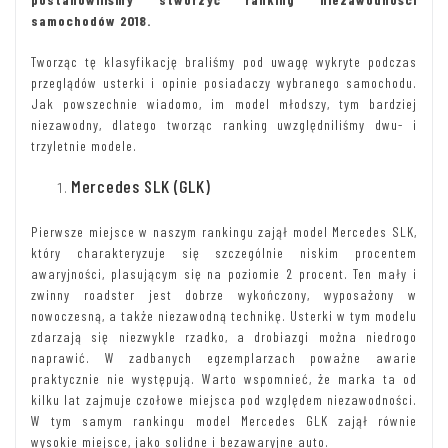
samochodów 2018.
Tworząc tę klasyfikację braliśmy pod uwagę wykryte podczas
przeglądów usterki i opinie posiadaczy wybranego samochodu.
Jak powszechnie wiadomo, im model młodszy, tym bardziej
niezawodny, dlatego tworząc ranking uwzględniliśmy dwu- i
trzyletnie modele.
Mercedes SLK (GLK)
Pierwsze miejsce w naszym rankingu zajął model Mercedes SLK,
który charakteryzuje się szczególnie niskim procentem
awaryjności, plasującym się na poziomie 2 procent. Ten mały i
zwinny roadster jest dobrze wykończony, wyposażony w
nowoczesną, a także niezawodną technikę. Usterki w tym modelu
zdarzają się niezwykle rzadko, a drobiazgi można niedrogo
naprawić. W zadbanych egzemplarzach poważne awarie
praktycznie nie występują. Warto wspomnieć, że marka ta od
kilku lat zajmuje czołowe miejsca pod względem niezawodności.
W tym samym rankingu model Mercedes GLK zajął równie
wysokie miejsce, jako solidne i bezawaryjne auto.