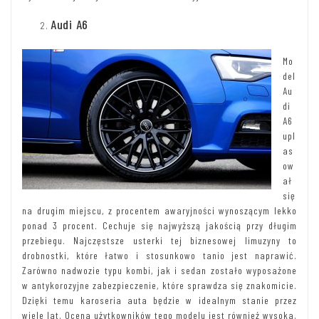
Audi A6
Mo
del
Au
di
A6
upl
as
ow
ał
się
na drugim miejscu, z procentem awaryjności wynoszącym lekko
ponad 3 procent. Cechuje się najwyższą jakością przy długim
przebiegu. Najczęstsze usterki tej biznesowej limuzyny to
drobnostki, które łatwo i stosunkowo tanio jest naprawić.
Zarówno nadwozie typu kombi, jak i sedan zostało wyposażone
w antykorozyjne zabezpieczenie, które sprawdza się znakomicie.
Dzięki temu karoseria auta będzie w idealnym stanie przez
wiele lat. Ocena użytkowników tego modelu jest również wysoka.