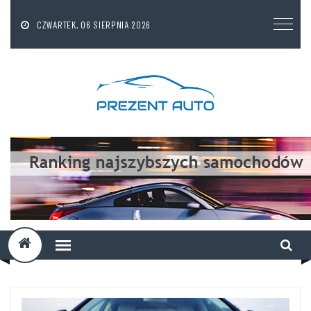
CZWARTEK, 06 SIERPNIA 2026
A
D
D
T
I
T
L
E