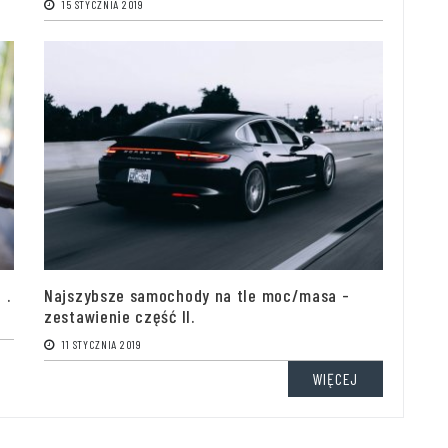
15 STYCZNIA 2019
 .
Najszybsze samochody na tle moc/masa -
zestawienie część II.
11 STYCZNIA 2019
WIĘCEJ