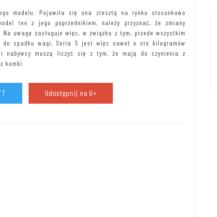
ego modelu. Pojawiła się ona zresztą na rynku stosunkowo
del ten z jego poprzednikiem, należy przyznać, że zmiany
ne. Na uwagę zasługuje więc, w związku z tym, przede wszystkim
o do spadku wagi, Seria S jest więc nawet o sto kilogramów
lni nabywcy muszą liczyć się z tym, że mają do czynienia z
z kombi.
TT
Udostępnij na G+