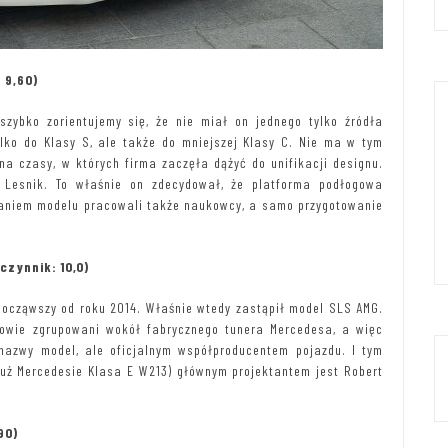
 9,60)
szybko zorientujemy się, że nie miał on jednego tylko źródła
ylko do Klasy S, ale także do mniejszej Klasy C. Nie ma w tym
na czasy, w których firma zaczęła dążyć do unifikacji designu.
Lesnik. To właśnie on zdecydował, że platforma podłogowa
aniem modelu pracowali także naukowcy, a samo przygotowanie
zynnik: 10,0)
ocząwszy od roku 2014. Właśnie wtedy zastąpił model SLS AMG.
rowie zgrupowani wokół fabrycznego tunera Mercedesa, a więc
nazwy model, ale oficjalnym współproducentem pojazdu. I tym
uż Mercedesie Klasa E W213) głównym projektantem jest Robert
90)