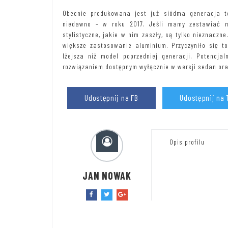
Obecnie produkowana jest już siódma generacja t
niedawno – w roku 2017. Jeśli mamy zestawiać mo
stylistyczne, jakie w nim zaszły, są tylko nieznacz
większe zastosowanie aluminium. Przyczyniło się t
lżejsza niż model poprzedniej generacji. Potencja
rozwiązaniem dostępnym wyłącznie w wersji sedan ora
Udostępnij na FB
Udostępnij na 
Opis profilu
JAN NOWAK