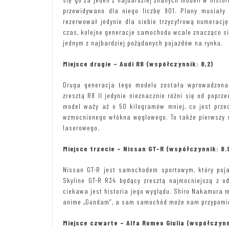
przewidywano dla niego liczbę 901. Plany musiały
rezerwował jedynie dla siebie trzycyfrową numeracj
czas, kolejne generacje samochodu wcale znacząco się
jednym z najbardziej pożądanych pojazdów na rynku.
Miejsce drugie – Audi R8 (współczynnik: 8,2)
Druga generacja tego modelu została wprowadzona 
zresztą R8 II jedynie nieznacznie różni się od poprz
model waży aż o 50 kilogramów mniej, co jest prze
wzmocnionego włókna węglowego. To także pierwszy s
laserowego.
Miejsce trzecie – Nissan GT-R (współczynnik: 8.
Nissan GT-R jest samochodem sportowym, który poja
Skyline GT-R R34 będący zresztą najmocniejszą z 
ciekawa jest historia jego wyglądu. Shiro Nakamura m
anime „Gundam”, a sam samochód może nam przypomina
Miejsce czwarte – Alfa Romeo Giulia (współczynn