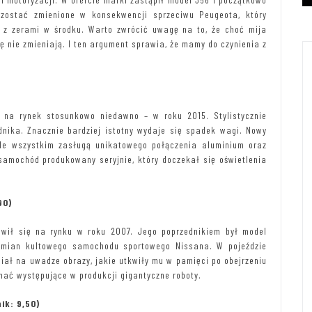
 zostać zmienione w konsekwencji sprzeciwu Peugeota, który
ę z zerami w środku. Warto zwrócić uwagę na to, że choć mija
 nie zmieniają. I ten argument sprawia, że mamy do czynienia z
na rynek stosunkowo niedawno – w roku 2015. Stylistycznie
ednika. Znacznie bardziej istotny wydaje się spadek wagi. Nowy
de wszystkim zasługą unikatowego połączenia aluminium oraz
amochód produkowany seryjnie, który doczekał się oświetlenia
90)
wił się na rynku w roku 2007. Jego poprzednikiem był model
odmian kultowego samochodu sportowego Nissana. W pojeździe
iał na uwadze obrazy, jakie utkwiły mu w pamięci po obejrzeniu
ć występujące w produkcji gigantyczne roboty.
ik: 9,50)