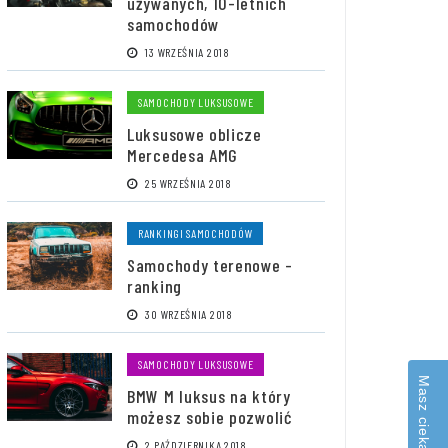
używanych, 10-letnich
samochodów
13 WRZEŚNIA 2018
SAMOCHODY LUKSUSOWE
Luksusowe oblicze
Mercedesa AMG
25 WRZEŚNIA 2018
RANKINGI SAMOCHODÓW
Samochody terenowe -
ranking
30 WRZEŚNIA 2018
SAMOCHODY LUKSUSOWE
BMW M luksus na który
możesz sobie pozwolić
2 PAŹDZIERNIKA 2018