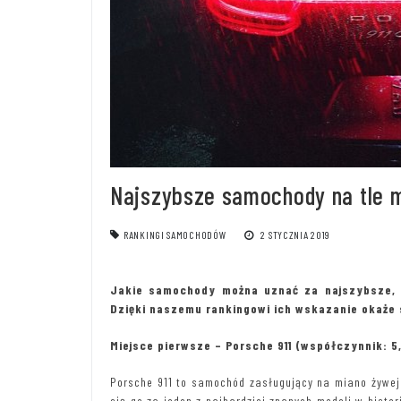
Najszybsze samochody na tle m
RANKINGI SAMOCHODÓW
2 STYCZNIA 2019
Jakie samochody można uznać za najszybsze,
Dzięki naszemu rankingowi ich wskazanie okaże 
Miejsce pierwsze – Porsche 911 (współczynnik: 5
Porsche 911 to samochód zasługujący na miano żywej 
się go za jeden z najbardziej znanych modeli w histor