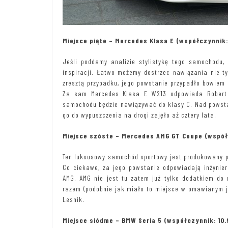
Miejsce piąte – Mercedes Klasa E (współczynnik:
Jeśli poddamy analizie stylistykę tego samochodu, 
inspiracji. Łatwo możemy dostrzec nawiązania nie t
zresztą przypadku, jego powstanie przypadło bowiem 
Za sam Mercedes Klasa E W213 odpowiada Robert 
samochodu będzie nawiązywać do klasy C. Nad powst
go do wypuszczenia na drogi zajęło aż cztery lata.
Miejsce szóste – Mercedes AMG GT Coupe (współc
Ten luksusowy samochód sportowy jest produkowany p
Co ciekawe, za jego powstanie odpowiadają inżynie
AMG. AMG nie jest tu zatem już tylko dodatkiem do 
razem (podobnie jak miało to miejsce w omawianym j
Lesnik.
Miejsce siódme – BMW Seria 5 (współczynnik: 10.