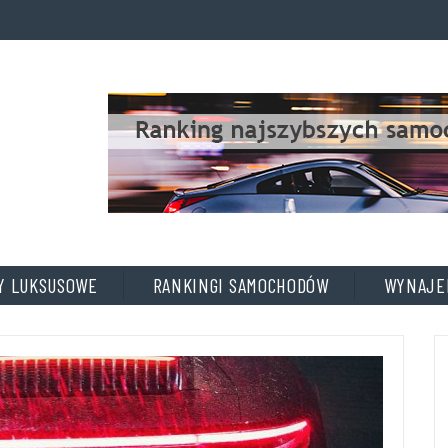
A
D
D
T
I
T
L
E
Y LUKSUSOWE
RANKINGI SAMOCHODÓW
WYNAJE