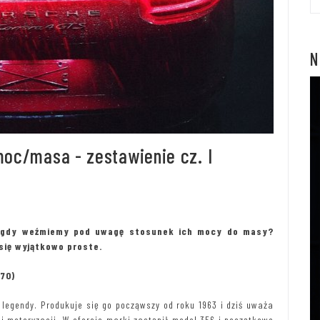
N
oc/masa - zestawienie cz. I
 gdy weźmiemy pod uwagę stosunek ich mocy do masy?
się wyjątkowo proste.
,70)
legendy. Produkuje się go począwszy od roku 1963 i dziś uważa
ii motoryzacji. W ofercie marki zastąpił model 356 i początkowo